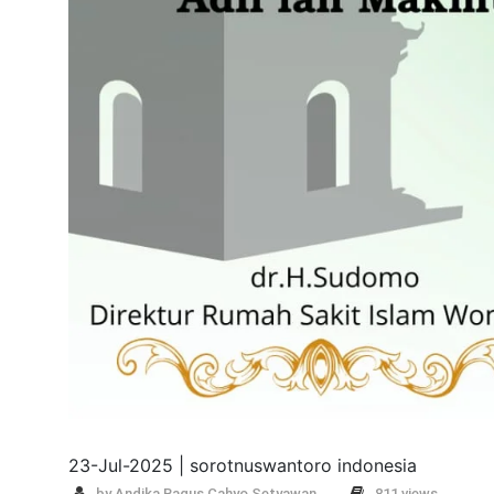
23-Jul-2025 | sorotnuswantoro indonesia
by Andika Bagus Cahyo Setyawan
811 views