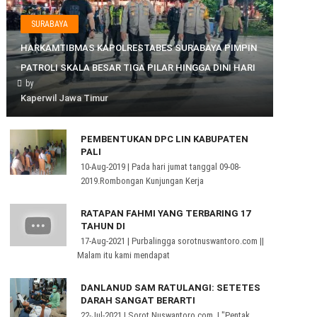
SURABAYA
HARKAMTIBMAS KAPOLRESTABES SURABAYA PIMPIN
PATROLI SKALA BESAR TIGA PILAR HINGGA DINI HARI
by
Kaperwil Jawa Timur
PEMBENTUKAN DPC LIN KABUPATEN
PALI
10-Aug-2019 | Pada hari jumat tanggal 09-08-
2019.Rombongan Kunjungan Kerja
RATAPAN FAHMI YANG TERBARING 17
TAHUN DI
17-Aug-2021 | Purbalingga sorotnuswantoro.com ||
Malam itu kami mendapat
DANLANUD SAM RATULANGI: SETETES
DARAH SANGAT BERARTI
22-Jul-2021 | Sorot Nuswantoro.com | "Pentak