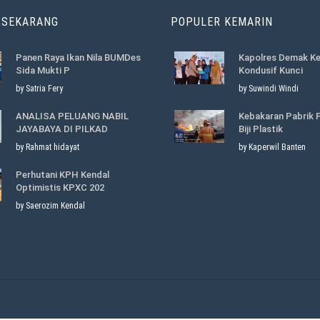
 SEKARANG
POPULER KEMARIN
Panen Raya Ikan Nila BUMDes
Kapolres Demak K
Sida Mukti P
Kondusif Kunci
by Satria Fery
by Suwindi Windi
ANALISA PELUANG NABIL
Kebakaran Pabrik 
JAYABAYA DI PILKAD
Biji Plastik
by Rahmat hidayat
by Kaperwil Banten
Perhutani KPH Kendal
Optimistis KPXC 202
by Saerozim Kendal